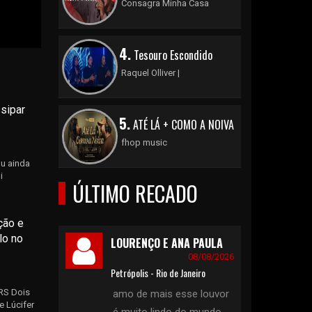
Consagra Minha Casa
4.
Tesouro Escondido
Raquel Olliver |
sipar
5.
ATÉ LÁ + COMO A NOIVA
fhop music
ou ainda
i
ÚLTIMO RECADO
ção e
lo no
LOURENÇO E ANA PAULA
08/08/2026
Petrópolis - Rio de Janeiro
 RS Dois
amo de mais esse louvor
 Lúcifer
é muito lindo do mundo