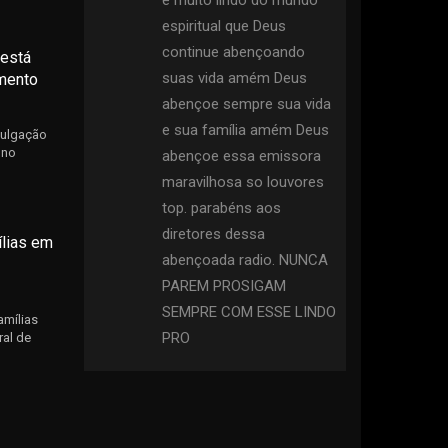
espiritual que Deus
continue abençoando
 está
suas vida amém Deus
amento
abençoe sempre sua vida
e sua família amém Deus
ivulgação
 no
abençoe essa emissora
maravilhosa so louvores
top. parabéns aos
diretores dessa
ílias em
abençoada radio. NUNCA
PAREM PROSIGAM
SEMPRE COM ESSE LINDO
amílias
PRO
ral de